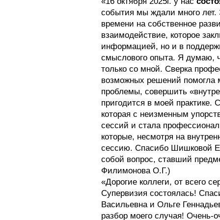
«16 октября 2025г. у нас
состо
события мы ждали много лет. 
времени на собственное разв
взаимодействие, которое закл
информацией, но и в поддерж
смыслового опыта. Я думаю, 
только со мной. Сверка проф
возможных решений помогла м
проблемы, совершить «внутрен
пригодится в моей практике.
которая с неизменным упорст
сессий и стала профессионал
которые, несмотря на внутрен
сессию. Спасибо Шишковой Ел
собой вопрос, ставший предм
Филимонова О.Г.)
«Дорогие коллеги, от всего с
Супервизия состоялась! Спас
Васильевна и Ольге Геннадье
разбор моего случая! Очень-о