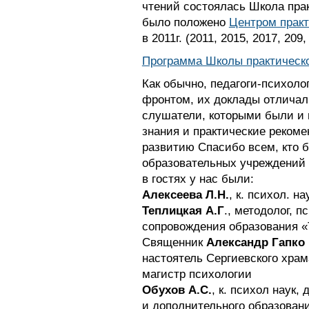
чтений состоялась Школа прак
было положено
Центром прак
в 2011г. (2011, 2015, 2017, 209,
Программа Школы практическо
Как обычно, педагоги-психоло
фронтом, их доклады отличал
слушатели, которыми были и 
знания и практические реком
развитию Спасибо всем, кто б
образовательных учреждений С
в гостях у нас были:
Алексеева Л.Н.
, к. психол. н
Теплицкая А.Г
., методолог, п
сопровождения образования «
Священник
Александр Гапко
настоятель Сергиевского храма
магистр психологии
Обухов А.С.
, к. психол наук,
и дополнительного образовани