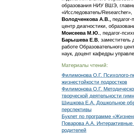
образования НИУ ВШЭ, главн
«Исследователь/Researcher», 
Володченкова А.В.,
педагог-
центр диагностики, образовани
Моисеева М.Ю.
, педагог-пси
Барышева Е.В
, заместитель 
работе Образовательного цент
наук, доцент кафедры управл
Материалы чтений:
Филимонова О.Г. Психолого-п
жизнестойкости подростков
Филимонова О.Г. Методическо
творческой деятельности гим
Шишкова Е.А. Дошкольное обр
перспективы
Буклет по программе «Жизнен
Поварова А.А. Интерактивные 
родителей