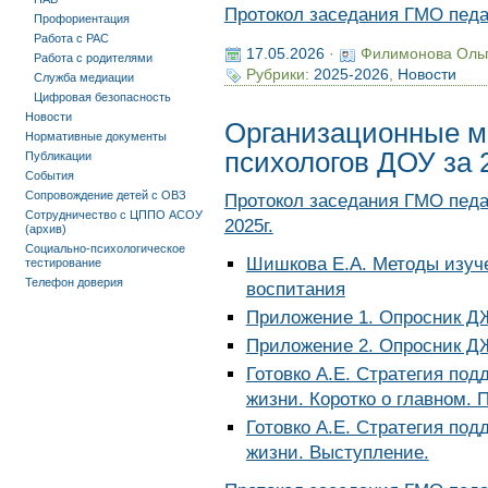
Протокол заседания ГМО педаг
Профориентация
Работа с РАС
17.05.2026
·
Филимонова Оль
Работа с родителями
Рубрики:
2025-2026
,
Новости
Служба медиации
Цифровая безопасность
Новости
Организационные м
Нормативные документы
психологов ДОУ за 
Публикации
События
Сопровождение детей с ОВЗ
Протокол заседания ГМО педа
Сотрудничество с ЦППО АСОУ
2025г.
(архив)
Социально-психологическое
Шишкова Е.А. Методы изуч
тестирование
Телефон доверия
воспитания
Приложение 1. Опросник Д
Приложение 2. Опросник Д
Готовко А.Е. Стратегия по
жизни. Коротко о главном. 
Готовко А.Е. Стратегия по
жизни. Выступление.