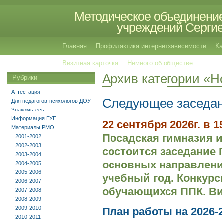
Методическое объединение
учреждений Сергиев
Главная
Профилактика интернетзависимости
Ка
Визитная карточка
Немного об обществе
Архив категории «Н
Рубрики
Аттестация
Следующее заседан
Для педагогов-психологов ДОУ
Знакомьтесь
Информация ГУП
22 сентября 2026г.
в 1
Материалы РМО
Посадская гимназия 
2001-2002
2002-2003
состоится заседание
2003-2004
основных направлени
2004-2005
2005-2006
учебный год. Конкур
2006-2007
обучающихся ППК. Ви
2007-2008
2008-2009
2009-2010
План работы на 2026-
2010-2011