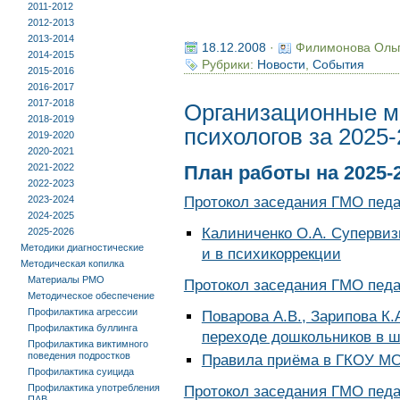
2011-2012
2012-2013
2013-2014
18.12.2008
·
Филимонова Оль
2014-2015
Рубрики:
Новости
,
События
2015-2016
2016-2017
2017-2018
Организационные м
2018-2019
психологов за 2025
2019-2020
2020-2021
2021-2022
План работы на 2025-
2022-2023
2023-2024
Протокол заседания ГМО педаг
2024-2025
Калиниченко О.А. Супервиз
2025-2026
Методики диагностические
и в психикоррекции
Методическая копилка
Материалы РМО
Протокол заседания ГМО педаг
Методическое обеспечение
Профилактика агрессии
Поварова А.В., Зарипова К
Профилактика буллинга
переходе дошкольников в ш
Профилактика виктимного
поведения подростков
Правила приёма в ГКОУ МО
Профилактика суицида
Профилактика употребления
Протокол заседания ГМО педаг
ПАВ