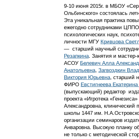
9-10 июня 2015г. в МБОУ «Сер
Ольбинского» состоялась лет
Эта уникальная практика пов
ежегодно сотрудниками ЦППО 
психологических наук, психот
личности МГУ
Кривцова Свет
— старший научный сотруд
Резапкина
. Занятия и мастер
АСОУ
Белевич Алла Александ
Анатольевна
,
Загвоздкин Вла
Виктория Юрьевна
, старший 
ФИРО
Евстигнеева Екатерина
(выпускающий) редактор изда
проекта «Игротека «Генезиса
Александровна, клинический п
школы 1447 им. Н.А.Островског
организации семинаров издат
Анваровна. Высокую планку 
не только с методической сто