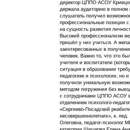
директор ЦППО АСОУ Кривцов
держала аудиторию в полном 
слушатель получил возможнос
профессиональные позиции с
на сущность развития личност
Высокий профессионализм вед
пришёл у них учиться. А жел
заинтересованных в получени
человек. Важно то, что это бы
учителя и воспитатели (кото
ситуация в образовании требу
педагогике и психологии, но 
получили уникальную возмож
методом погружения без выезд
с сотрудниками ЦППО АСОУ в
отделением психолого-педаг
«Сергиево-Посадский реабил
несовершеннолетних», к. пед.
Олеговна, педагог-психолог 
категории Шишкова Елена Ана