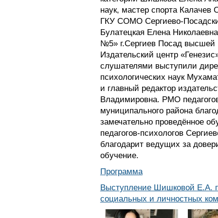
наук, мастер спорта Калачев 
ГКУ СОМО Сергиево-Посадски
Булатецкая Елена Николаевна
№5» г.Сергиев Посад высшей 
Издательский центр «Генезис»
слушателями выступили дирек
психологических наук Мухама
и главный редактор издатель
Владимировна. РМО педагогов
муниципального района благо
замечательно проведённое о
педагогов-психологов Сергие
благодарит ведущих за довер
обучение.
Программа
Выступление Шишковой Е.А. п
социальных и личностных ко