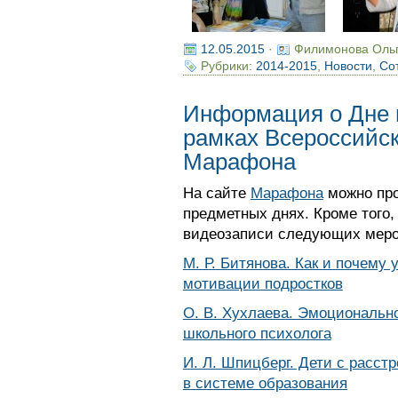
12.05.2015
·
Филимонова Оль
Рубрики:
2014-2015
,
Новости
,
Со
Информация о Дне ш
рамках Всероссийск
Марафона
На сайте
Марафона
можно про
предметных днях. Кроме того
видеозаписи следующих меро
М. Р. Битянова. Как и почему
мотивации подростков
О. В. Хухлаева. Эмоциональн
школьного психолога
И. Л. Шпицберг. Дети с расст
в системе образования