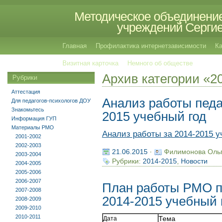
Методическое объединение
учреждений Сергиев
Главная
Профилактика интернетзависимости
Ка
Визитная карточка
Немного об обществе
Архив категории «2
Рубрики
Аттестация
Анализ работы педа
Для педагогов-психологов ДОУ
Знакомьтесь
2015 учебный год
Информация ГУП
Материалы РМО
Анализ работы за 2014-2015 у
2001-2002
2002-2003
21.06.2015
·
Филимонова Оль
2003-2004
Рубрики:
2014-2015
,
Новости
2004-2005
2005-2006
2006-2007
План работы РМО пе
2007-2008
2014-2015 учебный 
2008-2009
2009-2010
2010-2011
Дата
Тема