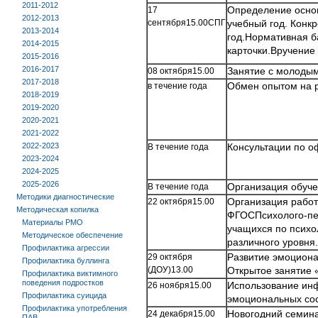
2011-2012
17
Определение осно
2012-2013
сентября15.00СПГ
учебный год. Конк
2013-2014
год.Нормативная б
2014-2015
карточки.Вручение
2015-2016
2016-2017
08 октября15.00
Занятие с молоды
2017-2018
в течение года
Обмен опытом на р
2018-2019
2019-2020
2020-2021
2021-2022
2022-2023
В течение года
Консультации по о
2023-2024
2024-2025
2025-2026
В течение года
Организация обуч
Методики диагностические
22 октября15.00
Организация работ
Методическая копилка
ФГОСПсихолого-пед
Материалы РМО
учащихся по психо
Методическое обеспечение
различного уровня.
Профилактика агрессии
29 октября
Развитие эмоциона
Профилактика буллинга
(ДОУ)13.00
Открытое занятие 
Профилактика виктимного
поведения подростков
26 ноября15.00
Использование инф
Профилактика суицида
эмоциональных со
Профилактика употребления
24 декабря15.00
Новогодний семина
ПАВ