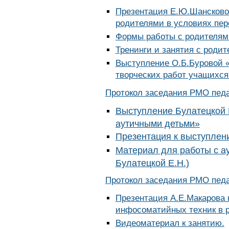
Презентация Е.Ю.Шансково
родителями в условиях пе
Формы работы с родителям
Тренинги и занятия с роди
Выступление О.Б.Буровой 
творческих работ учащихся
Протокол заседания РМО педаг
Выступление Булатецкой 
аутичными детьми»
Презентация к выступлен
Материал для работы с а
Булатецкой Е.Н.)
Протокол заседания РМО педаг
Презентация А.Е.Макарова 
инфосоматийных техник в р
Видеоматериал к занятию.