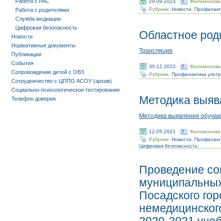
Работа с РАС
29.09.2023
·
Филимонова
Рубрики:
Новости
,
Профилакт
Работа с родителями
Служба медиации
Цифровая безопасность
Областное род
Новости
Нормативные документы
Трансляция
Публикации
События
30.12.2022
·
Филимонова
Сопровождение детей с ОВЗ
Рубрики:
Профилактика упот
Сотрудничество с ЦППО АСОУ (архив)
Социально-психологическое тестирование
Методика выяв
Телефон доверия
Методика выявления обуча
12.05.2021
·
Филимонова
Рубрики:
Новости
,
Профилакт
Цифровая безопасность
Проведение со
муниципальных
Посадского гор
немедицинског