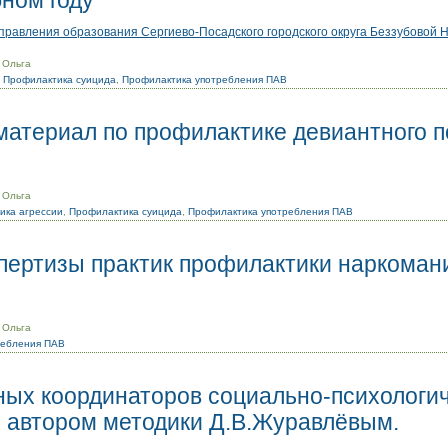
ном году
равления образования Сергиево-Посадского городского округа Беззубовой Н
 Ольга
,
Профилактика суицида
,
Профилактика употребления ПАВ
материал по профилактике девиантного 
 Ольга
ика агрессии
,
Профилактика суицида
,
Профилактика употребления ПАВ
спертизы практик профилактики наркоман
 Ольга
ребления ПАВ
ных координаторов социально-психологич
с автором методики Д.В.Журавлёвым.