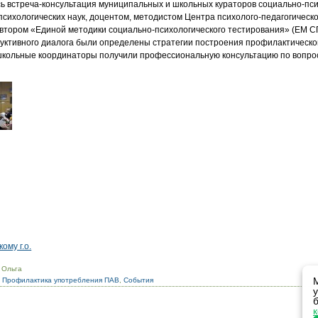
сь встреча-консультация муниципальных и школьных кураторов социально-пси
психологических наук, доцентом, методистом Центра психолого-педагогическ
автором «Единой методики социально-психологического тестирования» (ЕМ
руктивного диалога были определены стратегии построения профилактическ
 школьные координаторы получили профессиональную консультацию по вопр
ому г.о.
 Ольга
,
Профилактика употребления ПАВ
,
События