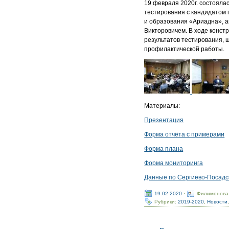
19 февраля 2020г. cостояла
тестирования с кандидатом 
и образования «Ариадна», 
Викторовичем. В ходе конст
результатов тестирования,
профилактической работы.
Материалы:
Презентация
Форма отчёта с примерами
Форма плана
Форма мониторинга
Данные по Сергиево-Посадск
19.02.2020
·
Филимонова
Рубрики:
2019-2020
,
Новости