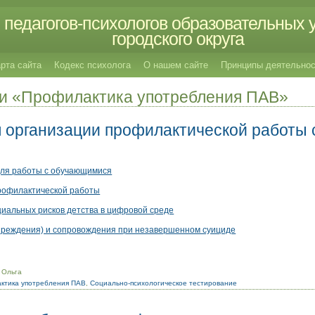
педагогов-психологов образовательных 
городского округа
рта сайта
Кодекс психолога
О нашем сайте
Принципы деятельнос
ии «Профилактика употребления ПАВ»
 организации профилактической работы 
для работы с обучающимися
профилактической работы
иальных рисков детства в цифровой среде
преждения) и сопровождения при незавершенном суициде
 Ольга
ктика употребления ПАВ
,
Социально-психологическое тестирование