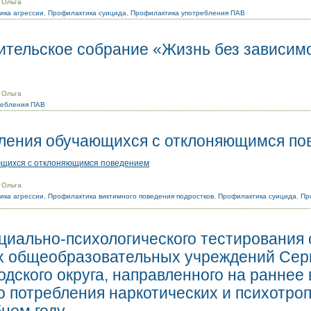
 Ольга
ика агрессии
,
Профилактика суицида
,
Профилактика употребления ПАВ
ительское собрание «Жизнь без зависим
 Ольга
ребления ПАВ
ления обучающихся с отклоняющимся по
ющихся с отклоняющимся поведением
 Ольга
ика агрессии
,
Профилактика виктимного поведения подростков
,
Профилактика суицида
,
Пр
циально-психологического тестирования
 общеобразовательных учреждений Сер
одского округа, направленного на раннее
о потребления наркотических и психотро