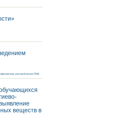
ости»
ведением
офилактика употребления ПАВ
,
 обучающихся
гиево-
 выявление
пных веществ в