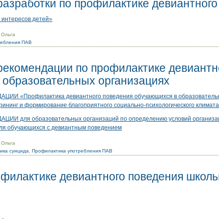
разработки по профилактике девиантного
 интересов детей»
 Ольга
ребления ПАВ
рекомендации по профилактике девиантн
 образовательных организациях
И «Профилактика девиантного поведения обучающихся в образовательн
крининг и формирование благоприятного социально-психологического климат
И для образовательных организаций по определению условий организа
ля обучающихся с девиантным поведением
 Ольга
ика суицида
,
Профилактика употребления ПАВ
офилактике девиантного поведения школь