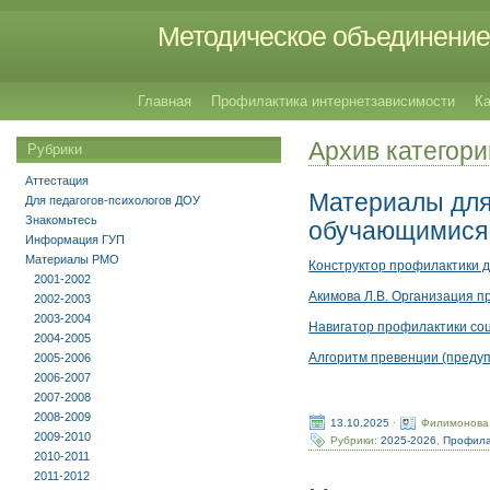
Методическое объединение 
Главная
Профилактика интернетзависимости
Ка
Архив категор
Рубрики
Аттестация
Материалы для
Для педагогов-психологов ДОУ
Знакомьтесь
обучающимися
Информация ГУП
Материалы РМО
Конструктор профилактики 
2001-2002
Акимова Л.В. Организация 
2002-2003
2003-2004
Навигатор профилактики соц
2004-2005
Алгоритм превенции (преду
2005-2006
2006-2007
2007-2008
2008-2009
13.10.2025
·
Филимонова
2009-2010
Рубрики:
2025-2026
,
Профила
2010-2011
2011-2012