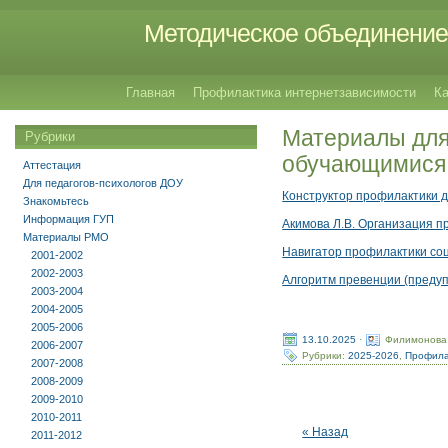
Методическое объединение 
Главная
Профилактика интернетзависимости
Ка
Материалы для
Рубрики
обучающимися
Аттестация
Для педагогов-психологов ДОУ
Конструктор профилактики 
Знакомьтесь
Информация ГУП
Акимова Л.В. Организация 
Материалы РМО
Навигатор профилактики соц
2001-2002
2002-2003
Алгоритм превенции (преду
2003-2004
2004-2005
2005-2006
13.10.2025
·
Филимонова
2006-2007
Рубрики:
2025-2026
,
Профила
2007-2008
2008-2009
2009-2010
2010-2011
« Назад
2011-2012