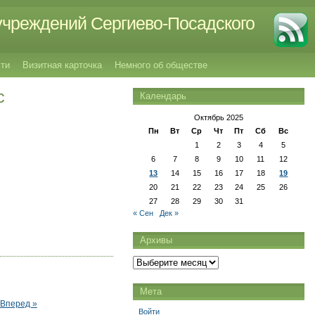
учреждений Сергиево-Посадского
ти
Визитная карточка
Немного об обществе
с
Календарь
Октябрь 2025
Пн
Вт
Ср
Чт
Пт
Сб
Вс
1
2
3
4
5
6
7
8
9
10
11
12
13
14
15
16
17
18
19
20
21
22
23
24
25
26
27
28
29
30
31
« Сен
Дек »
Архивы
Архивы
Мета
Вперед »
Войти