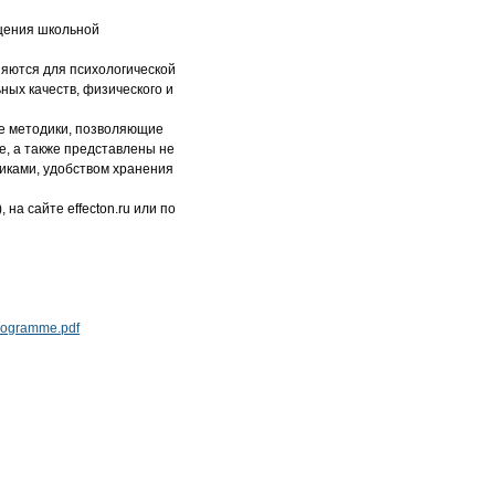
щения школьной
няются для психологической
ных качеств, физического и
ые методики, позволяющие
е, а также представлены не
диками, удобством хранения
 на сайте effecton.ru или по
Programme.pdf