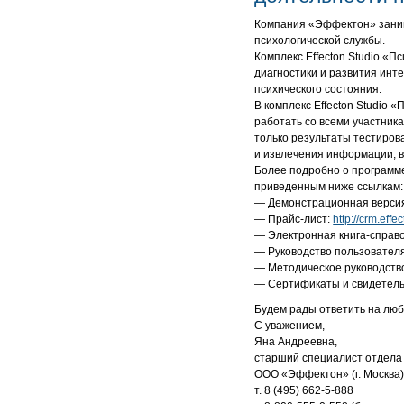
Компания «Эффектон» заним
психологической службы.
Комплекс Effecton Studio «
диагностики и развития инт
психического состояния.
В комплекс Effecton Studio
работать со всеми участник
только результаты тестиров
и извлечения информации, в
Более подробно о программе
приведенным ниже ссылкам:
— Демонстрационная версия
— Прайс-лист:
http://crm.ef
— Электронная книга-справоч
— Руководство пользователя
— Методическое руководств
— Сертификаты и свидетель
Будем рады ответить на лю
С уважением,
Яна Андреевна,
старший специалист отдела 
ООО «Эффектон» (г. Москва
т.
8 (495) 662-5-888