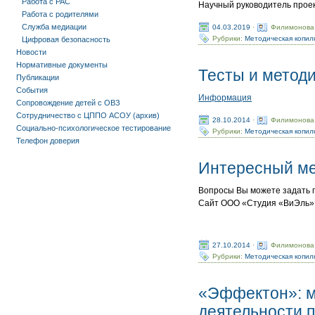
Работа с РАС
Научный руководитель проект
Работа с родителями
Служба медиации
04.03.2019
·
Филимонова
Рубрики:
Методическая копил
Цифровая безопасность
Новости
Нормативные документы
Тесты и метод
Публикации
События
Информация
Сопровождение детей с ОВЗ
Сотрудничество с ЦППО АСОУ (архив)
28.10.2014
·
Филимонова
Социально-психологическое тестирование
Рубрики:
Методическая копил
Телефон доверия
Интересный ме
Вопросы Вы можете задать п
Cайт ООО «Студия «ВиЭль» 
27.10.2014
·
Филимонова
Рубрики:
Методическая копил
«Эффектон»: м
деятельности п