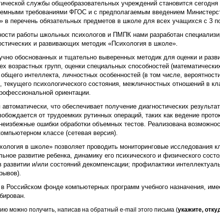
ической службы общеобразовательных учреждений становится сегодня 
бъемными требованиями ФГОС и с предполагаемым введением Министер
» в перечень обязательных предметов в школе для всех учащихся с 3 по
ости работы школьных психологов и ПМПК нами разработан специализи
стических и развивающих методик «Психология в школе».
учно обоснованных и тщательно выверенных методик для оценки и разв
ех возрастных групп, оценки специальных способностей (математических
 общего интеллекта, личностных особенностей (в том числе, вероятност
), текущего психологического состояния, межличностных отношений в к
рофессиональной ориентации.
 автоматически, что обеспечивает получение диагностических результа
обождается от трудоемких рутинных операций, таких как ведение прото
 неизбежные ошибки обработки объемных тестов. Реализована возможно
компьютерном классе (сетевая версия).
хология в школе» позволяет проводить мониторинговые исследования к
ьное развитие ребенка, динамику его психического и физического сост
 в развитии и/или состояний декомпенсации; профилактики интеллектуал
рывов).
 в Российском фонде компьютерных программ учебного назначения, име
бирован.
 можно получить, написав на обратный е-mail этого письма (
укажите, отку