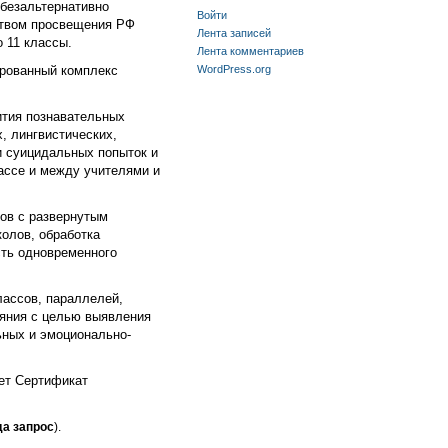
безальтернативно
Войти
ством просвещения РФ
Лента записей
 11 классы.
Лента комментариев
рованный комплекс
WordPress.org
ития познавательных
, лингвистических,
и суицидальных попыток и
лассе и между учителями и
тов с развернутым
колов, обработка
сть одновременного
лассов, параллелей,
ояния с целью выявления
ьных и эмоционально-
ет Сертификат
да запрос
).