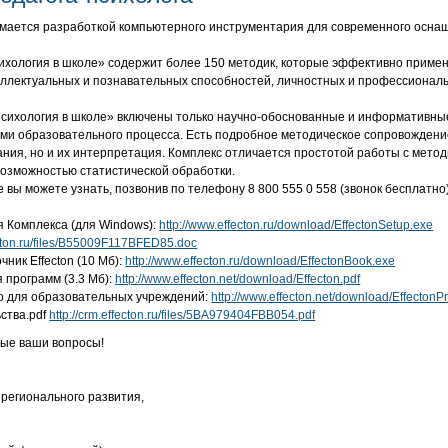
ается разработкой компьютерного инструментария для современного осна
Психология в школе» содержит более 150 методик, которые эффективно приме
еллектуальных и познавательных способностей, личностных и профессиональ
 «Психология в школе» включены только научно-обоснованные и информативн
ами образовательного процесса. Есть подробное методическое сопровождени
ания, но и их интерпретация. Комплекс отличается простотой работы с мето
озможностью статистической обработки.
 вы можете узнать, позвонив по телефону
8 800 555 0 558
(звонок бесплатно),
 Комплекса (для Windows):
http://www.effecton.ru/download/EffectonSetup.exe
fecton.ru/files/B55009F117BFED85.doc
ник Effecton (10 Мб):
http://www.effecton.ru/download/EffectonBook.exe
 программ (3.3 Мб):
http://www.effecton.net/download/Effecton.pdf
о для образовательных учреждений:
http://www.effecton.net/download/Effecton
ства.pdf
http://crm.effecton.ru/files/5BA979404FBB054.pdf
бые ваши вопросы!
регионального развития,
)