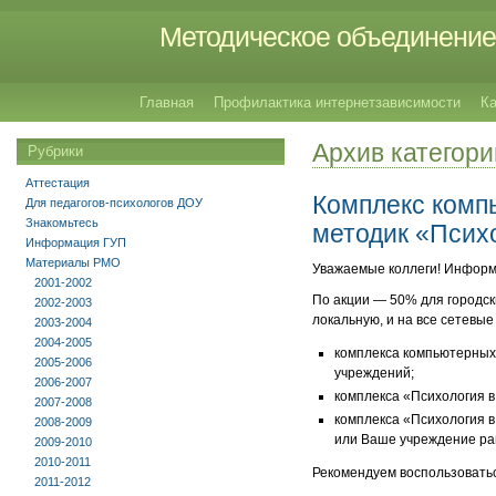
Методическое объединение 
Главная
Профилактика интернетзависимости
Ка
Архив категор
Рубрики
Аттестация
Комплекс комп
Для педагогов-психологов ДОУ
Знакомьтесь
методик «Психо
Информация ГУП
Материалы РМО
Уважаемые коллеги! Информ
2001-2002
По акции — 50% для городск
2002-2003
локальную, и на все сетевые
2003-2004
2004-2005
комплекса компьютерных
2005-2006
учреждений;
2006-2007
комплекса «Психология 
2007-2008
комплекса «Психология 
2008-2009
или Ваше учреждение ра
2009-2010
2010-2011
Рекомендуем воспользовать
2011-2012