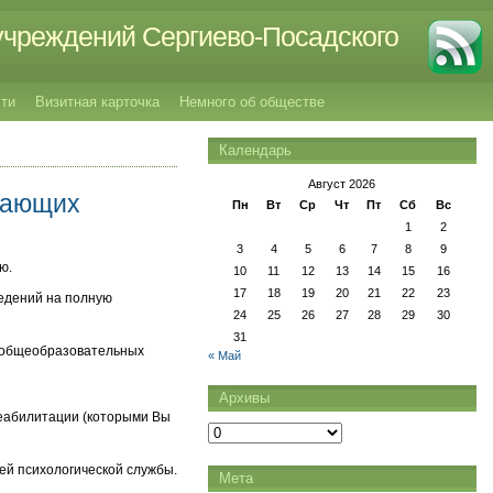
учреждений Сергиево-Посадского
ти
Визитная карточка
Немного об обществе
Календарь
Август 2026
вающих
Пн
Вт
Ср
Чт
Пт
Сб
Вс
1
2
3
4
5
6
7
8
9
ю.
10
11
12
13
14
15
16
17
18
19
20
21
22
23
ведений на полную
24
25
26
27
28
29
30
31
я общеобразовательных
« Май
Архивы
еабилитации (которыми Вы
Архивы
ей психологической службы.
Мета