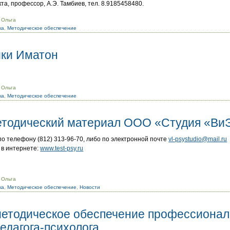
а, профессор, А.Э. Тамбиев, тел. 8.9185458480.
 Ольга
ка
,
Методическое обеспечение
ики Иматон
 Ольга
ка
,
Методическое обеспечение
тодический материал ООО «Студия «Ви
о телефону (812) 313-96-70, либо по электронной почте
vl-psystudio@mail.ru
в интернете:
www.test-psy.ru
 Ольга
ка
,
Методическое обеспечение
,
Новости
етодическое обеспечение профессиона
едагога-психолога