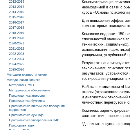
2012-2013
Компьютеризация психолог
2013-2014
необходимой в связи с о
2014-2015
курса «Основы психологии
2015-2016
Для повышения эффективн
2016-2017
компьютерных психодиагно
2017-2018
2018-2019
Комплекс содержит 150 на
2019-2020
способностей учащихся вс
2020-2021
технических, социальных),
2021-2022
использования наркотиков
2022-2023
учащимися, углубленной п
2023-2024
Результаты анализируются
2024-2025
заключением; психолог осв
2025-2026
результатов; устраняются
Методики диагностические
тестирования учащихся в 
Методическая копилка
Материалы РМО
Работа с комплексом «Пси
Методическое обеспечение
школы (отражающие актуал
Профилактика агрессии
и диагностики отклонений
Профилактика буллинга
личностных перегрузок и с
Профилактика виктимного поведения
подростков
Комплекс зарегистрирован
Профилактика суицида
соответствия, широко апро
Профилактика употребления ПАВ
*Дополнительную информацию
Профориентация