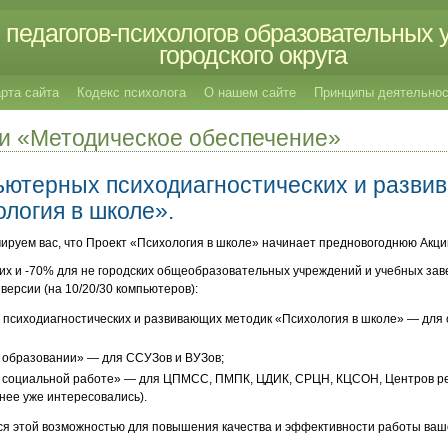
педагогов-психологов образовательных 
городского округа
рта сайта
Кодекс психолога
О нашем сайте
Принципы деятельнос
ии «Методическое обеспечение»
ьютерных психодиагностических и разви
логия в школе».
ируем вас, что Проект «Психология в школе» начинает предновогоднюю Акци
их и -70% для не городских общеобразовательных учреждений и учебных за
 версии (на 10/20/30 компьютеров):
 психодиагностических и развивающих методик «Психология в школе» — дл
в образовании» — для ССУЗов и ВУЗов;
в социальной работе» — для ЦПМСС, ПМПК, ЦДИК, СРЦН, КЦСОН, Центров р
нее уже интересовались).
ся этой возможностью для повышения качества и эффективности работы ваш