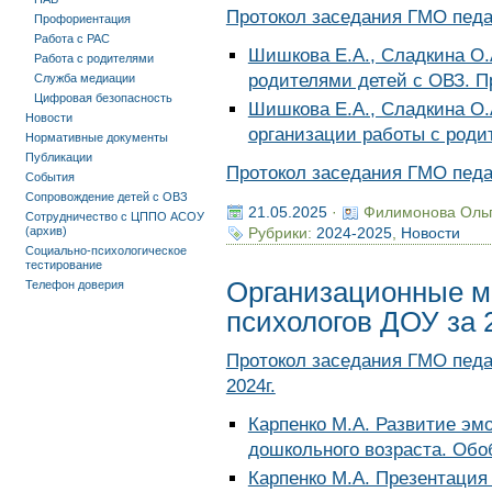
Протокол заседания ГМО педаг
Профориентация
Работа с РАС
Шишкова Е.А., Сладкина О.
Работа с родителями
родителями детей с ОВЗ. П
Служба медиации
Цифровая безопасность
Шишкова Е.А., Сладкина О.
Новости
организации работы с роди
Нормативные документы
Публикации
Протокол заседания ГМО педаг
События
Сопровождение детей с ОВЗ
21.05.2025
·
Филимонова Оль
Сотрудничество с ЦППО АСОУ
(архив)
Рубрики:
2024-2025
,
Новости
Социально-психологическое
тестирование
Организационные м
Телефон доверия
психологов ДОУ за 
Протокол заседания ГМО педа
2024г.
Карпенко М.А. Развитие эм
дошкольного возраста. Об
Карпенко М.А. Презентация