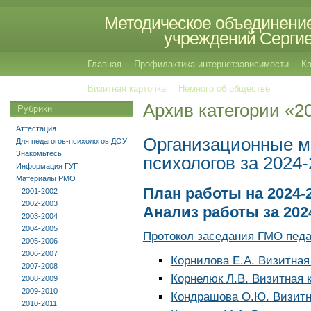
Методическое объединение
учреждений Сергиев
Главная
Профилактика интернетзависимости
Ка
Визитная карточка
Немного об обществе
Архив категории «2
Рубрики
Аттестация
Организационные м
Для педагогов-психологов ДОУ
Знакомьтесь
психологов за 2024
Информация ГУП
Материалы РМО
План работы на 2024-
2001-2002
2002-2003
Анализ работы за 202
2003-2004
2004-2005
Протокол заседания ГМО педаг
2005-2006
2006-2007
Корнилова Е.А.
Визитная
2007-2008
Корнелюк Л.В.
Визитная 
2008-2009
2009-2010
Кондрашова О.Ю.
Визитн
2010-2011