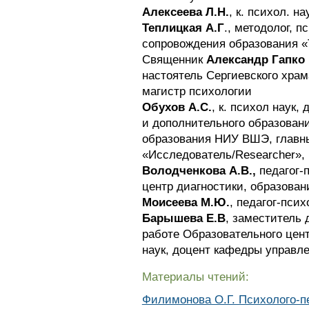
Алексеева Л.Н.
, к. психол. н
Теплицкая А.Г
., методолог, п
сопровождения образования «
Священник
Александр Гапко
настоятель Сергиевского храма
магистр психологии
Обухов А.С.
, к. психол наук,
и дополнительного образовани
образования НИУ ВШЭ, главн
«Исследователь/Researcher», 
Володченкова А.В.,
педагог-
центр диагностики, образовани
Моисеева М.Ю.
, педагог-пси
Барышева Е.В
, заместитель 
работе Образовательного цент
наук, доцент кафедры управл
Материалы чтений:
Филимонова О.Г. Психолого-п