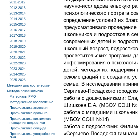
2011-2012
научно-исследовательскую ра
2012-2013
психологического портрета со
2013-2014
2014-2015
определение условий их благ
2015-2016
предусматривало проведение
2016-2017
школьников и подростков в се
2017-2018
современных детей и подрост
2018-2019
2019-2020
школьный возраст, подростков
2020-2021
просветительских программ дл
2021-2022
информирования о психологи
2022-2023
детей, методах их поддержки 
2023-2024
2024-2025
рекомендаций по созданию ус
2025-2026
семье. В исследовании прини
Методики диагностические
Сергиево-Посадского городског
Методическая копилка
Материалы РМО
работа с дошкольниками: Сла
Методическое обеспечение
Шишкова Е.А. (МБОУ СОШ №1
Профилактика агрессии
работа с младшими школьник
Профилактика буллинга
(МБОУ СОШ №14)
Профилактика виктимного
поведения подростков
работа с подростками: Филимо
Профилактика суицида
«Сергиево-Посадская гимнази
Профилактика употребления
ПАВ