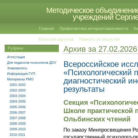
Методическое объединение
учреждений Сергиев
Главная
Профилактика интернетзависимости
Ка
Визитная карточка
Немного об обществе
Архив за 27.02.2026
Рубрики
Аттестация
Всероссийское исс
Для педагогов-психологов ДОУ
Знакомьтесь
«Психологический п
Информация ГУП
диагностический ин
Материалы РМО
2001-2002
результаты
2002-2003
2003-2004
Секция «Психологиче
2004-2005
2005-2006
Школе практической п
2006-2007
Ольбинских чтений
2007-2008
2008-2009
По заказу Минпросвещения Р
2009-2010
2010-2011
государственный психолого-п