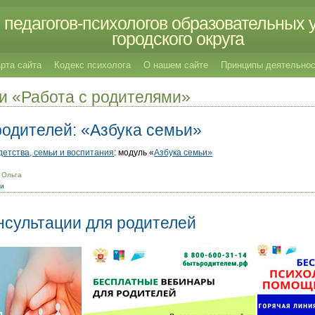
педагогов-психологов образовательных 
городского округа
рта сайта
Кодекс психолога
О нашем сайте
Принципы деятельнос
и «Работа с родителями»
родителей: «Азбука семьи»
детства, семьи и воспитания
: модуль «
Азбука семьи»
 Ольга
ми
нсультации для родителей