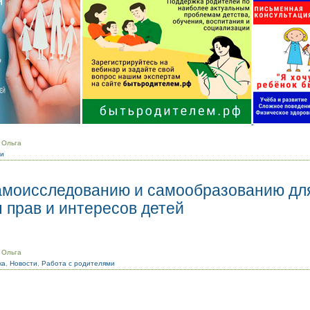
 Ольга
ми
амоисследованию и самообразованию дл
 прав и интересов детей
 Ольга
ка
,
Новости
,
Работа с родителями