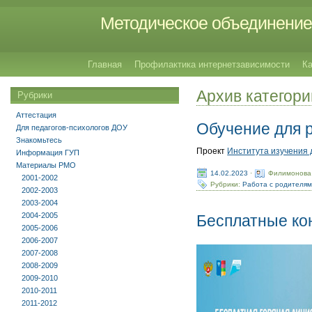
Методическое объединение 
Главная
Профилактика интернетзависимости
Ка
Архив категори
Рубрики
Аттестация
Обучение для 
Для педагогов-психологов ДОУ
Знакомьтесь
Проект
Института изучения 
Информация ГУП
Материалы РМО
14.02.2023
·
Филимонова
2001-2002
Рубрики:
Работа с родителя
2002-2003
2003-2004
2004-2005
Бесплатные ко
2005-2006
2006-2007
2007-2008
2008-2009
2009-2010
2010-2011
2011-2012