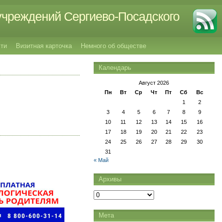
учреждений Сергиево-Посадского
ти
Визитная карточка
Немного об обществе
Календарь
Август 2026
Пн
Вт
Ср
Чт
Пт
Сб
Вс
1
2
3
4
5
6
7
8
9
10
11
12
13
14
15
16
17
18
19
20
21
22
23
24
25
26
27
28
29
30
31
« Май
Архивы
Архивы
Мета