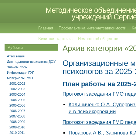
Методическое объединение
учреждений Сергиев
Главная
Профилактика интернетзависимости
Ка
Визитная карточка
Немного об обществе
Архив категории «2
Рубрики
Аттестация
Организационные м
Для педагогов-психологов ДОУ
Знакомьтесь
психологов за 2025
Информация ГУП
Материалы РМО
План работы на 2025-
2001-2002
2002-2003
Протокол заседания ГМО педаг
2003-2004
2004-2005
Калиниченко О.А. Супервиз
2005-2006
и в психикоррекции
2006-2007
2007-2008
Протокол заседания ГМО педаг
2008-2009
2009-2010
Поварова А.В., Зарипова К
2010-2011