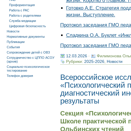
жизни. Коротко о главном. 
Профориентация
Готовко А.Е. Стратегия по
Работа с РАС
жизни. Выступление.
Работа с родителями
Служба медиации
Протокол заседания ГМО педаг
Цифровая безопасность
Новости
Сладкина О.А. Буклет «Ин
Нормативные документы
Публикации
Протокол заседания ГМО педаг
События
Сопровождение детей с ОВЗ
12.03.2026
·
Филимонова Оль
Сотрудничество с ЦППО АСОУ
Рубрики:
2025-2026
,
Новости
(архив)
Социально-психологическое
тестирование
Всероссийское исс
Телефон доверия
«Психологический п
диагностический ин
результаты
Секция «Психологиче
Школе практической п
Ольбинских чтений