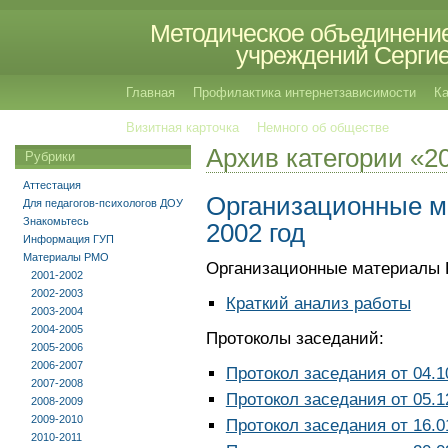
Методическое объединение
учреждений Сергиев
Главная
Профилактика интернетзависимости
Ка
Визитная карточка
Немного об обществе
Архив категории «2
Рубрики
Аттестация
Организационные м
Для педагогов-психологов ДОУ
Знакомьтесь
2002 год
Информация ГУП
Материалы РМО
Организационные материалы Р
2001-2002
2002-2003
Краткий анализ работы
2003-2004
2004-2005
Протоколы заседаний:
2005-2006
2006-2007
Протокол заседания от 04.1
2007-2008
Протокол заседания от 05.1
2008-2009
2009-2010
Протокол заседания от 16.0
2010-2011