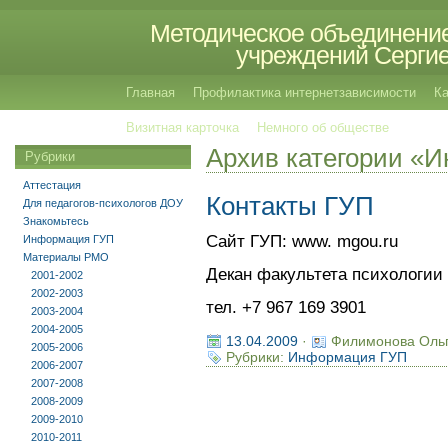
Методическое объединение
учреждений Сергиев
Главная
Профилактика интернетзависимости
Ка
Визитная карточка
Немного об обществе
Архив категории «
Рубрики
Аттестация
Контакты ГУП
Для педагогов-психологов ДОУ
Знакомьтесь
Сайт ГУП: www. mgou.ru
Информация ГУП
Материалы РМО
Декан факультета психологии
2001-2002
2002-2003
тел. +7 967 169 3901
2003-2004
2004-2005
13.04.2009
·
Филимонова Оль
2005-2006
Рубрики:
Информация ГУП
2006-2007
2007-2008
2008-2009
2009-2010
2010-2011