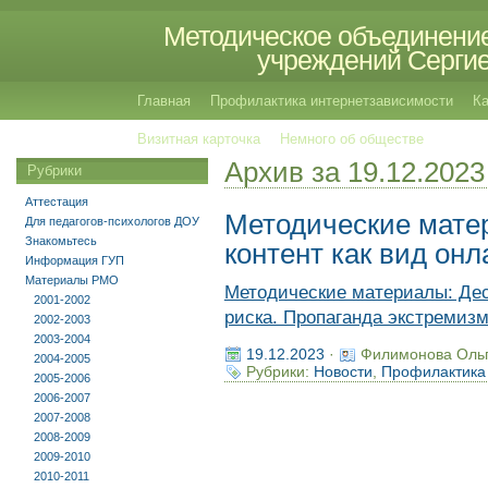
Методическое объединение
учреждений Сергиев
Главная
Профилактика интернетзависимости
Ка
Визитная карточка
Немного об обществе
Архив за 19.12.2023
Рубрики
Аттестация
Методические мате
Для педагогов-психологов ДОУ
Знакомьтесь
контент как вид он
Информация ГУП
Материалы РМО
Методические материалы: Дес
2001-2002
риска. Пропаганда экстремизм
2002-2003
2003-2004
19.12.2023
·
Филимонова Оль
2004-2005
Рубрики:
Новости
,
Профилактика
2005-2006
2006-2007
2007-2008
2008-2009
2009-2010
2010-2011