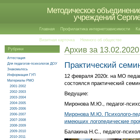
Методическое объединение
учреждений Сергиев
Главная
Профилактика интернетзависимости
Ка
Визитная карточка
Немного об обществе
Архив за 13.02.2020
Рубрики
Аттестация
Практический семи
Для педагогов-психологов ДОУ
Знакомьтесь
Информация ГУП
12 февраля 2020г. на МО педаг
Материалы РМО
состоялся практический семи
2001-2002
2002-2003
Ведущие:
2003-2004
2004-2005
Миронова М.Ю., педагог-пс
2005-2006
Миронова М.Ю. Психолого-пед
2006-2007
2007-2008
имеющих логопедические про
2008-2009
Балакина Н.С., педагог-пси
2009-2010
2010-2011