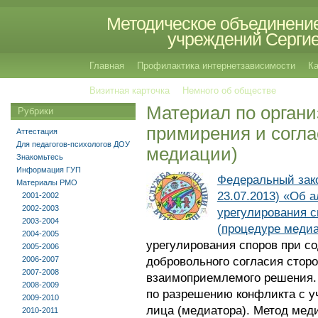
Методическое объединение
учреждений Сергиев
Главная
Профилактика интернетзависимости
Ка
Визитная карточка
Немного об обществе
Материал по орган
Рубрики
примирения и согла
Аттестация
Для педагогов-психологов ДОУ
медиации)
Знакомьтесь
Информация ГУП
Федеральный закон
Материалы РМО
23.07.2013) «Об 
2001-2002
2002-2003
урегулирования с
2003-2004
(процедуре меди
2004-2005
урегулирования споров при с
2005-2006
2006-2007
добровольного согласия стор
2007-2008
взаимоприемлемого решения. 
2008-2009
по разрешению конфликта с у
2009-2010
лица (медиатора). Метод мед
2010-2011