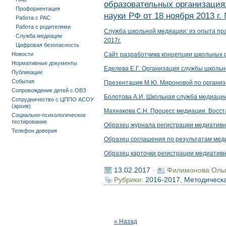
образовательных организация
Профориентация
науки РФ от 18 ноября 2013 г.
Работа с РАС
Работа с родителями
Служба школьной медиации: из опыта пра
Служба медиации
2017г.
Цифровая безопасность
Новости
Сайт разработчика концепции школьных 
Нормативные документы
Еделева Е.Г. Организация службы школь
Публикации
События
Презентация М.Ю. Мироновой по органи
Сопровождение детей с ОВЗ
Болотова А.И. Школьная служба медиации
Сотрудничество с ЦППО АСОУ
(архив)
Махнакова С.Н. Процесс медиации. Восст
Социально-психологическое
тестирование
Образец журнала регистрации медиативн
Телефон доверия
Образец соглашения по результатам меди
Образец карточки регистрации медиативн
13.02.2017
·
Филимонова Оль
Рубрики:
2016-2017
,
Методическа
« Назад