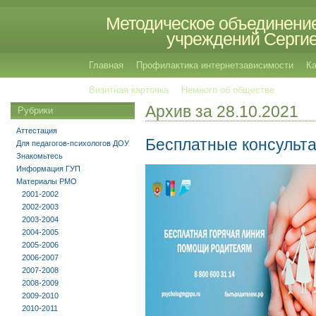
Методическое объединение
учреждений Сергиев
Главная
Профилактика интернетзависимости
Ка
Визитная карточка
Немного об обществе
Архив за 28.10.2021
Рубрики
Аттестация
Бесплатные консульта
Для педагогов-психологов ДОУ
Знакомьтесь
Информация ГУП
Материалы РМО
2001-2002
2002-2003
2003-2004
2004-2005
2005-2006
2006-2007
2007-2008
2008-2009
2009-2010
2010-2011