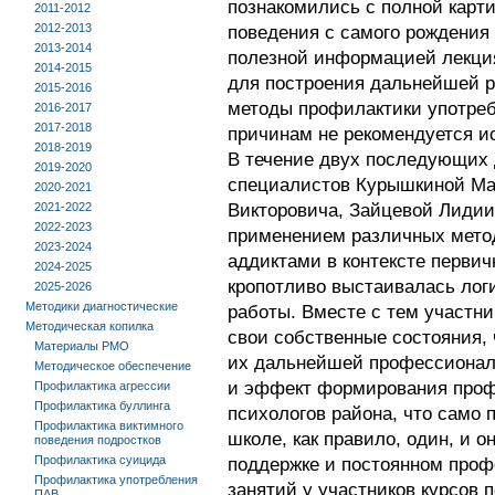
познакомились с полной карт
2011-2012
2012-2013
поведения с самого рождения
2013-2014
полезной информацией лекци
2014-2015
для построения дальнейшей р
2015-2016
методы профилактики употреб
2016-2017
2017-2018
причинам не рекомендуется ис
2018-2019
В течение двух последующих 
2019-2020
специалистов Курышкиной Ма
2020-2021
2021-2022
Викторовича, Зайцевой Лидии
2022-2023
применением различных метод
2023-2024
аддиктами в контексте перви
2024-2025
кропотливо выстаивалась лог
2025-2026
Методики диагностические
работы. Вместе с тем участн
Методическая копилка
свои собственные состояния, 
Материалы РМО
их дальнейшей профессиональ
Методическое обеспечение
и эффект формирования проф
Профилактика агрессии
Профилактика буллинга
психологов района, что само п
Профилактика виктимного
школе, как правило, один, и 
поведения подростков
Профилактика суицида
поддержке и постоянном проф
Профилактика употребления
занятий у участников курсов п
ПАВ