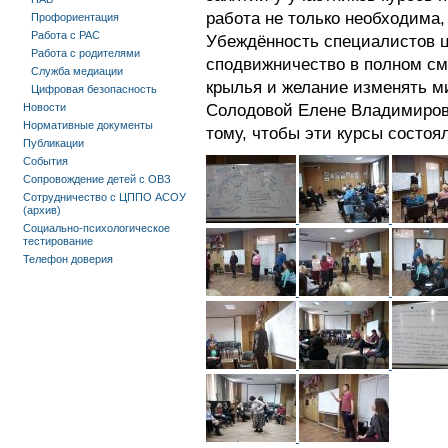
работа не только необходима,
Профориентация
Работа с РАС
Убеждённость специалистов ц
Работа с родителями
сподвижничество в полном см
Служба медиации
крылья и желание изменять ми
Цифровая безопасность
Новости
Солодовой Елене Владимиров
Нормативные документы
тому, чтобы эти курсы состоя
Публикации
События
Сопровождение детей с ОВЗ
Сотрудничество с ЦППО АСОУ
(архив)
Социально-психологическое
тестирование
Телефон доверия