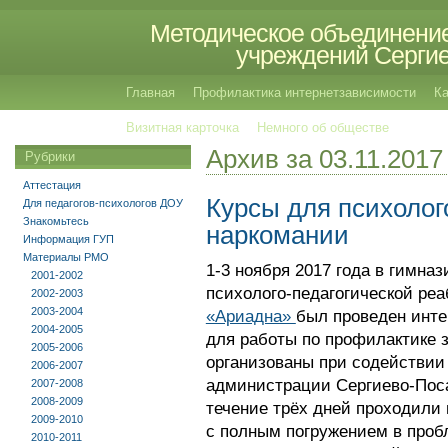
Методическое объединение
учреждений Сергиев
Главная
Профилактика интернетзависимости
Ка
Визитная карточка
Немного об обществе
Архив за 03.11.2017
Рубрики
Аттестация
Курсы для психолог
Для педагогов-психологов ДОУ
Знакомьтесь
наркомании
Информация ГУП
Материалы РМО
1-3 ноября 2017 года в гимн
2001-2002
психолого-педагогической реа
2002-2003
2003-2004
«Ариадна»
был проведен инте
2004-2005
для работы по профилактике 
2005-2006
организованы при содействии
2006-2007
администрации Сергиево-Поса
2007-2008
2008-2009
течение трёх дней проходили
2009-2010
с полным погружением в пробл
2010-2011