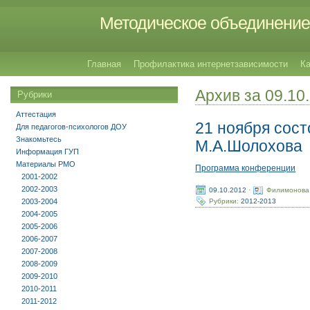
Методическое объединение 
Главная
Профилактика интернетзависимости
Ка
Архив за 09.10
Рубрики
Аттестация
21 ноября сост
Для педагогов-психологов ДОУ
Знакомьтесь
М.А.Шолохова
Информация ГУП
Материалы РМО
Программа конференции
2001-2002
2002-2003
09.10.2012
·
Филимонова
Рубрики:
2012-2013
2003-2004
2004-2005
2005-2006
2006-2007
2007-2008
2008-2009
2009-2010
2010-2011
2011-2012