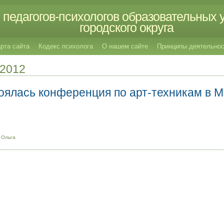
педагогов-психологов образовательных 
городского округа
рта сайта
Кодекс психолога
О нашем сайте
Принципы деятельнос
.2012
оялась конференция по арт-техникам в М
 Ольга