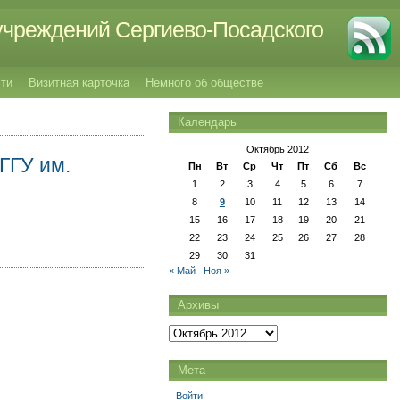
учреждений Сергиево-Посадского
ти
Визитная карточка
Немного об обществе
Календарь
Октябрь 2012
ГГУ им.
Пн
Вт
Ср
Чт
Пт
Сб
Вс
1
2
3
4
5
6
7
8
9
10
11
12
13
14
15
16
17
18
19
20
21
22
23
24
25
26
27
28
29
30
31
« Май
Ноя »
Архивы
Архивы
Мета
Войти