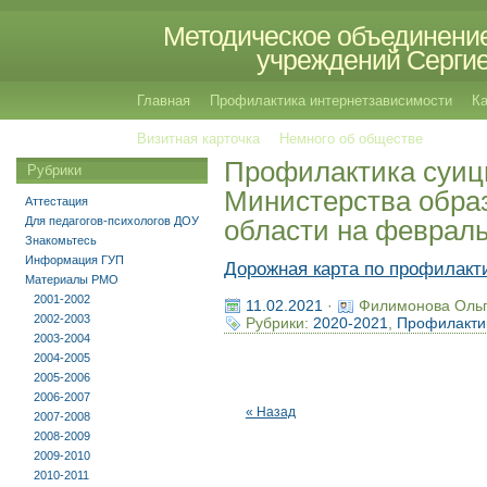
Методическое объединение
учреждений Сергиев
Главная
Профилактика интернетзависимости
Ка
Визитная карточка
Немного об обществе
Профилактика суиц
Рубрики
Министерства обра
Аттестация
Для педагогов-психологов ДОУ
области на февраль
Знакомьтесь
Информация ГУП
Дорожная карта по профилакт
Материалы РМО
2001-2002
11.02.2021
·
Филимонова Оль
2002-2003
Рубрики:
2020-2021
,
Профилакти
2003-2004
2004-2005
2005-2006
2006-2007
« Назад
2007-2008
2008-2009
2009-2010
2010-2011