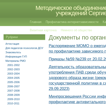
Методическое объединение
учреждений Сергиев
Главная
Профилактика интернетзависимости
Ка
Визитная карточка
Немного об обществе
Документы по орга
Рубрики
Аттестация
Распоряжение МОМО о ежегодн
Для педагогов-психологов ДОУ
по профилактике зависимого 
Знакомьтесь
Информация ГУП
Приказы №59 №239 от 20.02.2
Материалы РМО
2001-2002
Деятельность образовательны
2002-2003
употребления ПАВ среди обу
2003-2004
здорового образа жизни (рек
2004-2005
2005-2006
государственной политики в 
2006-2007
29.09.2023)
2007-2008
2008-2009
Минпросвещения России инфо
2009-2010
профилактике антивитального
2010-2011