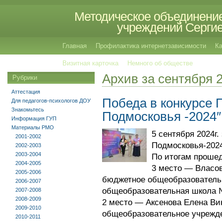
Методическое объединение
учреждений Сергиев
Главная
Профилактика интернетзависимости
Ка
Визитная карточка
Немного об обществе
Архив за сентября 
Рубрики
Аттестация
Победа в конкурсе 
Для педагогов-психологов ДОУ
Знакомьтесь
Подмосковья -2024″
Информация ГУП
Материалы РМО
5 сентября 2024г
2001-2002
Подмосковья-202
2002-2003
2003-2004
По итогам проше
2004-2005
3 место — Власо
2005-2006
бюджетное общеобразователь
2006-2007
общеобразовательная школа №
2007-2008
2008-2009
2 место — Аксенова Елена Ви
2009-2010
общеобразовательное учрежд
2010-2011