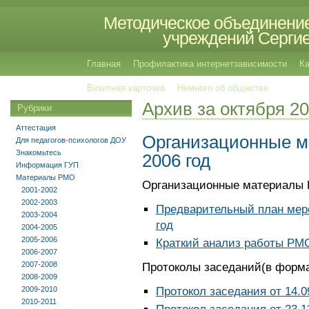
Методическое объединение
учреждений Сергиев
Главная
Профилактика интернетзависимости
Ка
Визитная карточка
Немного об обществе
Архив за октября 2
Рубрики
Аттестация
Организационные м
Для педагогов-психологов ДОУ
Знакомьтесь
2006 год
Информация ГУП
Материалы РМО
Организационные материалы Р
2001-2002
2002-2003
Предварительный план мер
2003-2004
год
2004-2005
2005-2006
Краткий анализ работы РМО
2006-2007
2007-2008
Протоколы заседаний(в форма
2008-2009
2009-2010
Протокол заседания от 14.0
2010-2011