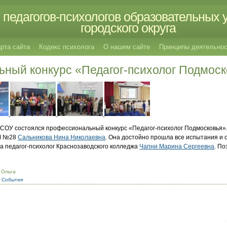
педагогов-психологов образовательных 
городского округа
рта сайта
Кодекс психолога
О нашем сайте
Принципы деятельнос
ный конкурс «Педагог-психолог Подмоск
 АСОУ состоялся профессиональный конкурс «Педагог-психолог Подмосковья
ОШ №28
Сальникова Нина Николаевна
. Она достойно прошла все испытания и 
а педагог-психолог Краснозаводского колледжа
Чапни Марина Сергеевна
. П
 Ольга
,
События