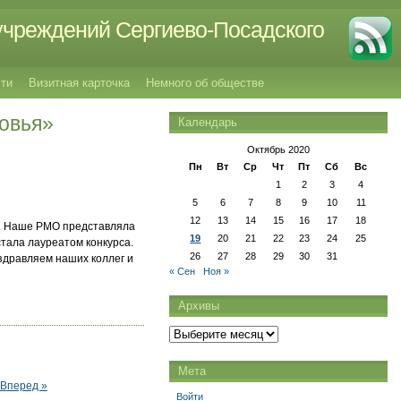
учреждений Сергиево-Посадского
ти
Визитная карточка
Немного об обществе
овья»
Календарь
Октябрь 2020
Пн
Вт
Ср
Чт
Пт
Сб
Вс
1
2
3
4
5
6
7
8
9
10
11
12
13
14
15
16
17
18
». Наше РМО представляла
19
20
21
22
23
24
25
стала лауреатом конкурса.
26
27
28
29
30
31
оздравляем наших коллег и
« Сен
Ноя »
Архивы
Архивы
Мета
Вперед »
Войти