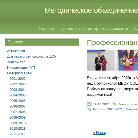
Методическое объединение 
Главная
Профилактика интернетзависимости
Ка
Профессиональ
Рубрики
Аттестация
Для педагогов-психологов ДОУ
Знакомьтесь
Информация ГУП
Материалы РМО
В начале сентября 2020г. в
2001-2002
педагог-психолог МБОУ С
2002-2003
Победу на конкурсе одержал
2003-2004
гордимся ими!
2004-2005
2005-2006
19.10.2020
·
Филимонова
2006-2007
Рубрики:
2020-2021
,
Новости
2007-2008
2008-2009
2009-2010
2010-2011
« Назад
2011-2012