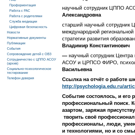
Профориентация
научный сотрудник ЦППО АСОУ
Работа с РАС
Александровна
Работа с родителями
Служба медиации
старший научный сотрудник 
Цифровая безопасность
международной региональной 
Новости
Нормативные документы
стратегии развития образован
Публикации
Владимир Константинович
События
Сопровождение детей с ОВЗ
—
научный сотрудник Центра 
Сотрудничество с ЦППО АСОУ
АСОУ и ЦРПСО ФИРО, психол
(архив)
Васильевна
Социально-психологическое
тестирование
Телефон доверия
Ссылка на отчёт о работе 
http://psychologia.edu.ru/art
Событие состоялось, и его 
профессиональный поиск. 
азартом, заряжая присутств
творить своё профессионал
профессионалы, люди, умею
и технологиями, но и со см