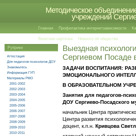
Методическое объединение
учреждений Сергиев
Главная
Профилактика интернетзависимости
Ка
Визитная карточка
Немного об обществе
Выездная психологи
Рубрики
Сергиевом Посаде в
Аттестация
Для педагогов-психологов ДОУ
Знакомьтесь
ЗАДАЧИ ВОСПИТАНИЯ:
РАЗ
Информация ГУП
ЭМОЦИОНАЛЬНОГО ИНТЕЛЛ
Материалы РМО
2001-2002
В ОБРАЗОВАТЕЛЬНОМ УЧР
2002-2003
Занятия для педагогов-псих
2003-2004
2004-2005
ДОУ Сергиево-Посадского м
2005-2006
2006-2007
начальник Центра практическ
2007-2008
Центра развития психологич
2008-2009
доцент, к.п.н.
Кривцова Светл
2009-2010
2010-2011