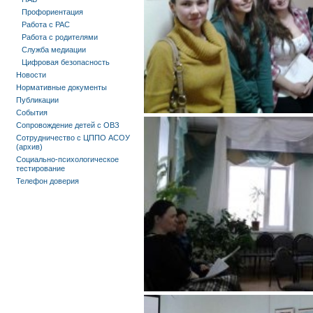
Профориентация
Работа с РАС
Работа с родителями
Служба медиации
Цифровая безопасность
Новости
Нормативные документы
Публикации
События
Сопровождение детей с ОВЗ
Сотрудничество с ЦППО АСОУ
(архив)
Социально-психологическое
тестирование
Телефон доверия