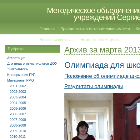
Методическое объединение
учреждений Сергиев
Главная
Профилактика интернетзависимости
Ка
Визитная карточка
Немного об обществе
Архив за марта 201
Рубрики
Аттестация
Олимпиада для шко
Для педагогов-психологов ДОУ
Знакомьтесь
Информация ГУП
Положение об олимпиаде шко
Материалы РМО
Результаты олимпиады
2001-2002
2002-2003
2003-2004
2004-2005
2005-2006
2006-2007
2007-2008
2008-2009
2009-2010
2010-2011