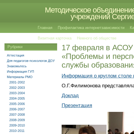
Методическое объединение
учреждений Сергиев
Главная
Профилактика интернетзависимости
Ка
Визитная карточка
Немного об обществе
17 февраля в АСОУ 
Рубрики
«Проблемы и персп
Аттестация
Для педагогов-психологов ДОУ
службы образовани
Знакомьтесь
Информация ГУП
Информация о круглом столе
Материалы РМО
2001-2002
О.Г.Филимонова представлял
2002-2003
2003-2004
Доклад
2004-2005
2005-2006
Презентация
2006-2007
2007-2008
2008-2009
2009-2010
2010-2011