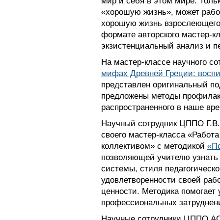
мир и себя в этом мире. Толь
«хорошую жизнь», может работ
хорошую жизнь взрослеющего 
формате авторского мастер-к
экзистенциальный анализ и пе
На мастер-классе научного с
мифах Древней Греции: воспи
представлен оригинальный по
предложены методы профилакт
распространенного в наше вре
Научный сотрудник ЦППО Г.В.
своего мастер-класса «Работа
коллективом» с методикой
«П
позволяющей учителю узнать 
системы, стиля педагогическо
удовлетворенности своей рабо
ценности. Методика помогает
профессиональных затруднени
Научные сотрудники ЦППО АСО