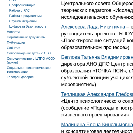
Центрального совета Общеро
Профориентация
творческих педагогов «Исслед
Работа с РАС
Работа с родителями
исследовательского обучения:
Служба медиации
Алексеева Лада Никитична
– 
Цифровая безопасность
Новости
руководитель проектов ГБПОУ
Нормативные документы
«Проектирование ситуаций к
Публикации
образовательном процессе»)
События
Сопровождение детей с ОВЗ
Беглова Татьяна Владимиров
Сотрудничество с ЦППО АСОУ
(архив)
директора АНО ДПО Центр пс
Социально-психологическое
образования «ТОЧКА ПСИ», г.
тестирование
субъектной позиции учащихся
Телефон доверия
мероприятия»)
Теплицкая Александра Глебов
«Центр психологического со
(сообщение «Подходы к постр
жизненного проектирования»
Малинина Елена Кинельмовна
и консалтинговая деятельност