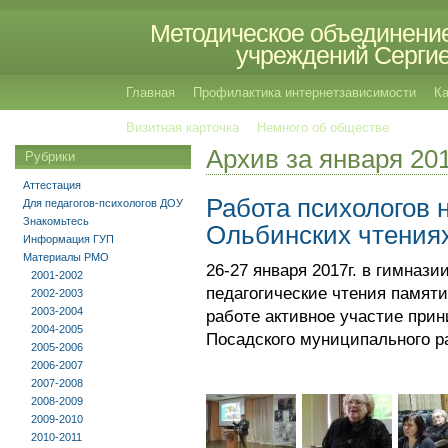
Методическое объединение
учреждений Сергиев
Главная
Профилактика интернетзависимости
Ка
Визитная карточка
Немного об обществе
Архив за января 20
Рубрики
Аттестация
Работа психологов 
Для педагогов-психологов ДОУ
Знакомьтесь
Ольбинских чтениях
Информация ГУП
Материалы РМО
26-27 января 2017г. в гимназ
2001-2002
педагогические чтения памяти 
2002-2003
2003-2004
работе активное участие прин
2004-2005
Посадского муниципального ра
2005-2006
2006-2007
2007-2008
2008-2009
2009-2010
2010-2011