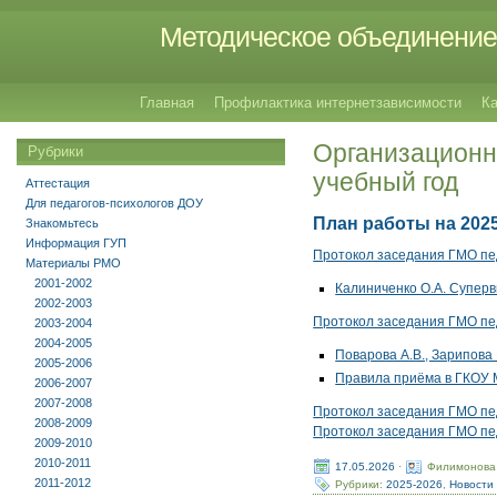
Методическое объединение 
Главная
Профилактика интернетзависимости
Ка
Организационн
Рубрики
учебный год
Аттестация
Для педагогов-психологов ДОУ
План работы на 202
Знакомьтесь
Информация ГУП
Протокол заседания ГМО педа
Материалы РМО
2001-2002
Калиниченко О.А. Суперв
2002-2003
Протокол заседания ГМО педа
2003-2004
2004-2005
Поварова А.В., Зарипова
2005-2006
Правила приёма в ГКОУ 
2006-2007
2007-2008
Протокол заседания ГМО педа
2008-2009
Протокол заседания ГМО пед
2009-2010
2010-2011
17.05.2026
·
Филимонова
2011-2012
Рубрики:
2025-2026
,
Новости