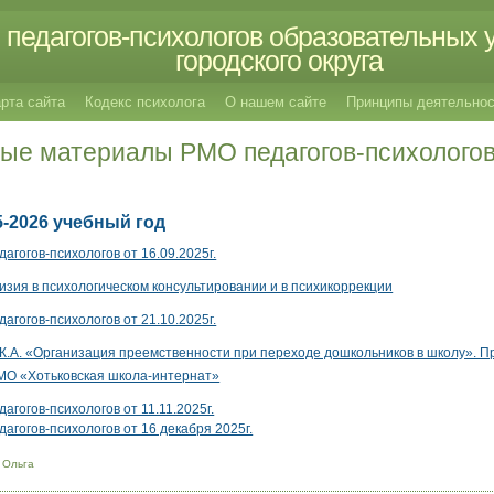
педагогов-психологов образовательных 
городского округа
рта сайта
Кодекс психолога
О нашем сайте
Принципы деятельнос
ые материалы РМО педагогов-психологов
5-2026 учебный год
гогов-психологов от 16.09.2025г.
изия в психологическом консультировании и в психикоррекции
гогов-психологов от 21.10.2025г.
 К.А. «Организация преемственности при переходе дошкольников в школу». П
МО «Хотьковская школа-интернат»
гогов-психологов от 11.11.2025г.
агогов-психологов от 16 декабря 2025г.
 Ольга