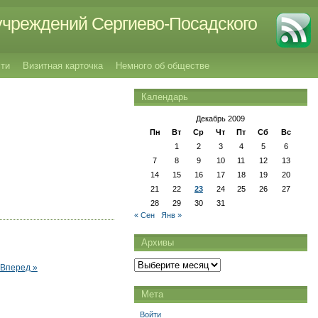
учреждений Сергиево-Посадского
ти
Визитная карточка
Немного об обществе
Календарь
Декабрь 2009
Пн
Вт
Ср
Чт
Пт
Сб
Вс
1
2
3
4
5
6
7
8
9
10
11
12
13
14
15
16
17
18
19
20
21
22
23
24
25
26
27
28
29
30
31
« Сен
Янв »
Архивы
Архивы
Вперед »
Мета
Войти